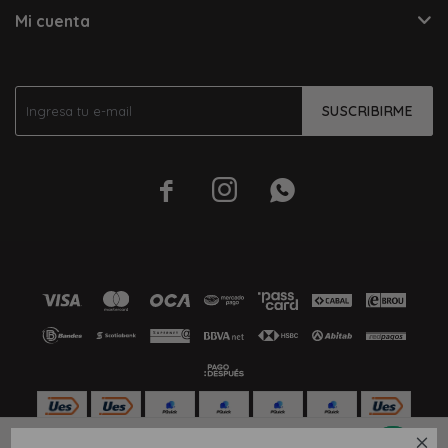
Mi cuenta
SUSCRIBIRME




S
M
L
XL