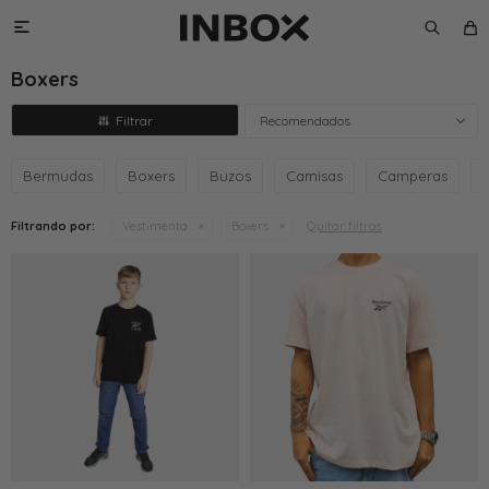

Boxers
Recomendados
Bermudas
Boxers
Buzos
Camisas
Camperas
Quitar filtros
Filtrando por:
Vestimenta
Boxers