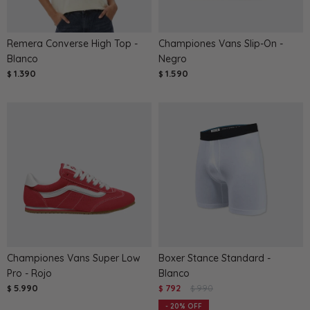
Remera Converse High Top -
Championes Vans Slip-On -
Blanco
Negro
1.390
1.590
$
$
Championes Vans Super Low
Boxer Stance Standard -
Pro - Rojo
Blanco
5.990
792
990
$
$
$
20