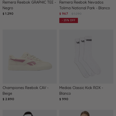
Remera Reebok GRAPHIC TEE -
Remera Reebok Nevados
Negro
Tolima National Park - Blanco
1.290
967
1.290
$
$
$
25
Championes Reebok CAV -
Medias Classic Kick ROX -
Beige
Blanco
2.890
990
$
$