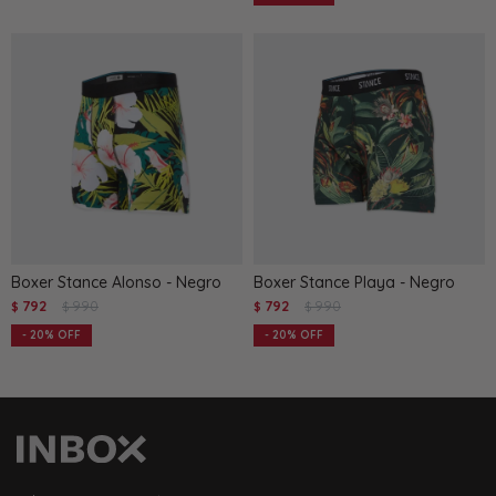
Boxer Stance Alonso - Negro
Boxer Stance Playa - Negro
792
990
792
990
$
$
$
$
20
20