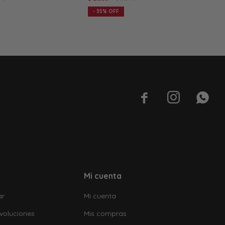
35



Mi cuenta
ar
Mi cuenta
voluciones
Mis compras