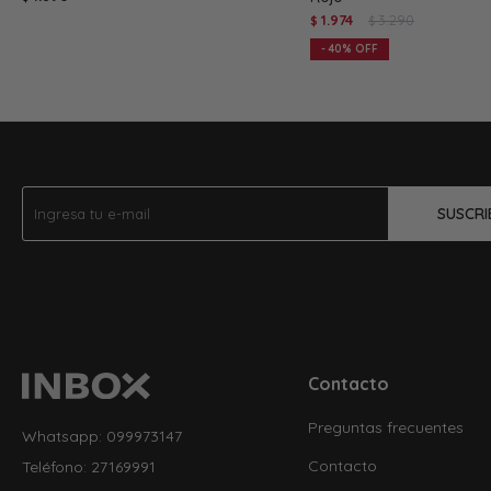
1.974
3.290
$
$
40
SUSCRI
Contacto
Preguntas frecuentes
Whatsapp: 099973147
Contacto
Teléfono: 27169991