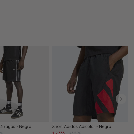
 3 rayas - Negro
Short Adidas Adicolor - Negro
S
90
2.333
3.590
$
$
$