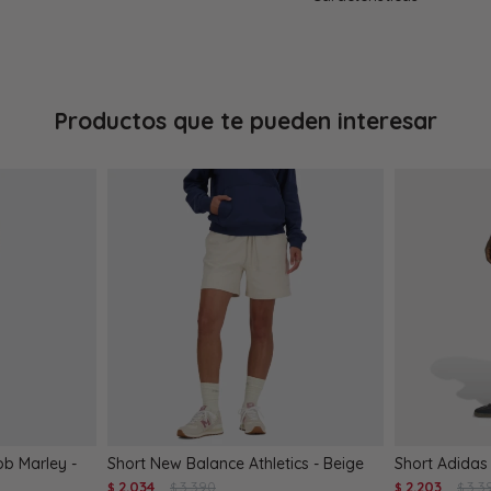
Productos que te pueden interesar
ob Marley -
Short New Balance Athletics - Beige
Short Adidas
2.034
3.390
2.203
3.3
$
$
$
$