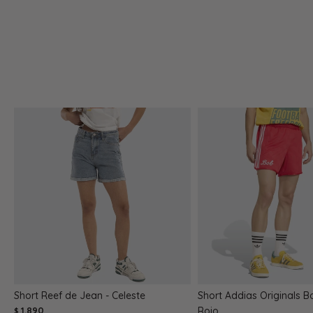
Short Reef de Jean - Celeste
Short Addias Originals B
1.890
Rojo
$