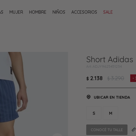
AS
MUJER
HOMBRE
NIÑOS
ACCESORIOS
SALE
Short Adidas I
ADJY9625451234
2.138
3.290
$
$
UBICAR EN TIENDA
S
M
CONOCÉ TU TALLE