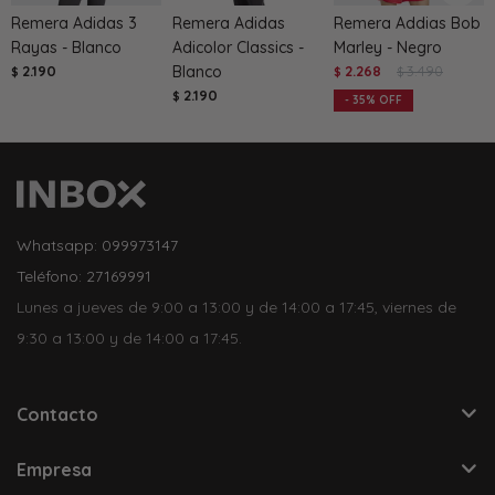
Remera Adidas 3
Remera Adidas
Remera Addias Bob
Rayas - Blanco
Adicolor Classics -
Marley - Negro
2.190
Blanco
2.268
3.490
$
$
$
2.190
$
35
Whatsapp: 099973147
Teléfono: 27169991
Lunes a jueves de 9:00 a 13:00 y de 14:00 a 17:45, viernes de
9:30 a 13:00 y de 14:00 a 17:45.
Contacto
Empresa