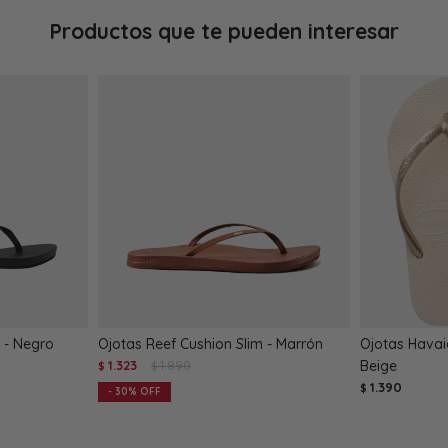
Productos que te pueden interesar
 - Negro
Ojotas Reef Cushion Slim - Marrón
Ojotas Havai
1.323
1.890
Beige
$
$
1.390
$
30