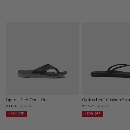
Ojotas Reef One - Gris
Ojotas Reef Cushion Slim
1.194
1.990
1.323
1.890
$
$
$
$
40
30