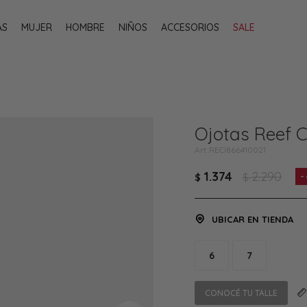
AS
MUJER
HOMBRE
NIÑOS
ACCESORIOS
SALE
Ojotas Reef 
RECI866410021
1.374
2.290
$
$
UBICAR EN TIENDA
6
7
CONOCÉ TU TALLE