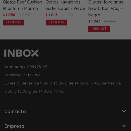
Ojotas Reef Cushion
Ojotas Havaianas
Ojotas Havaianas
Phantom - Marrón
Surfer Coast - Verde
New Urban Way -
1.036
2.590
1.043
1.490
Negro
$
$
$
$
1.043
1.490
$
$
60
30
30
Whatsapp: 099973147
Teléfono: 27169991
Lunes a jueves de 9:00 a 13:00 y de 14:00 a 17:45, viernes de
9:30 a 13:00 y de 14:00 a 17:45.
Contacto
Empresa