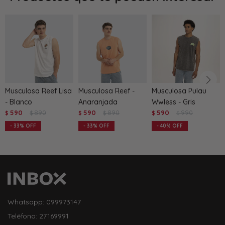
Musculosa Reef Lisa
Musculosa Reef -
Musculosa Pulau
- Blanco
Anaranjada
Wwless - Gris
590
890
590
890
590
990
$
$
$
$
$
$
33
33
40
Whatsapp: 099973147
Teléfono: 27169991