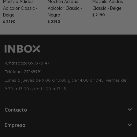
Mochila Adidas
Mochila Adidas
Mochila Adidas
Adicolor Clássic -
Adicolor Clássic -
Classic - Beige
Beige
Negro
2.190
$
2.190
2.190
$
$
Whatsapp: 099973147
Teléfono: 27169991
Lunes a jueves de 9:00 a 13:00 y de 14:00 a 17:45, viernes de
9:30 a 13:00 y de 14:00 a 17:45.
Contacto
Empresa