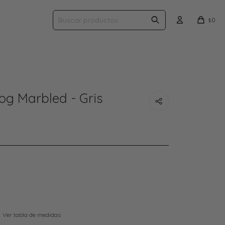
0
$
og Marbled - Gris
Ver tabla de medidas