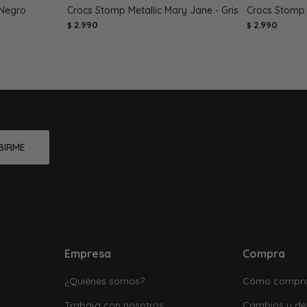
 Negro
Crocs Stomp Metallic Mary Jane - Gris
Crocs Stomp
2.990
2.990
$
$
BIRME
Empresa
Compra
¿Quiénes somos?
Cómo compr
Trabaja con nosotros
Cambios y de