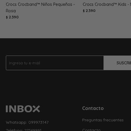
Crocs Crocband™ Niños Pequeños -
Crocs Crocband™ Kids -
Rosa
2.390
$
2.390
$
SUSCRI
Contacto
Preguntas frecuentes
Whatsapp: 099973147
Contacto
Teléfono: 27169991