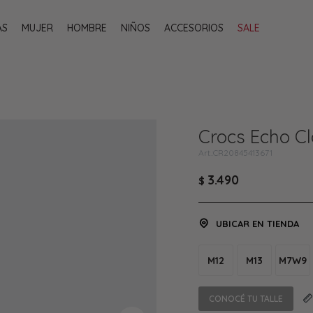
AS
MUJER
HOMBRE
NIÑOS
ACCESORIOS
SALE
Crocs Echo Cl
CR20845413671
3.490
$
UBICAR EN TIENDA
M12
M13
M7W9
CONOCÉ TU TALLE