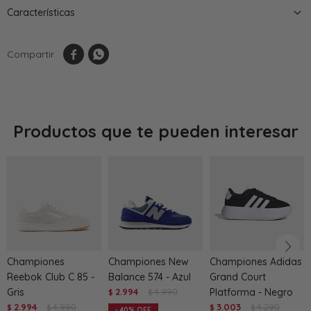
Características


Productos que te pueden interesar
Championes
Championes New
Championes Adidas
Reebok Club C 85 -
Balance 574 - Azul
Grand Court
Gris
2.994
4.990
Platforma - Negro
$
$
2.994
4.990
3.003
4.290
$
$
$
$
40