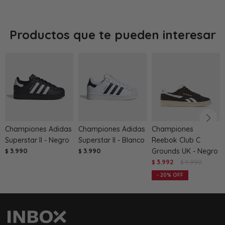
Productos que te pueden interesar
Championes Adidas
Championes Adidas
Championes
Superstar II - Negro
Superstar II - Blanco
Reebok Club C
3.990
3.990
Grounds UK - Negro
$
$
3.992
4.990
$
$
20