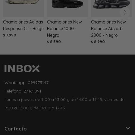
Championes Adidas
Championes New
Championes New
Response CL - Beige
Balance 1000 -
Balance Abzorb
7.990
Negro
2000 - Negro
$
8.590
8.990
$
$
Whatsapp: 099973147
Teléfono: 27169991
Lunes a jueves de 9:00 a 13:00 y de 14:00 a 17:45, viernes de
9:30 a 13:00 y de 14:00 a 17:45.
Contacto