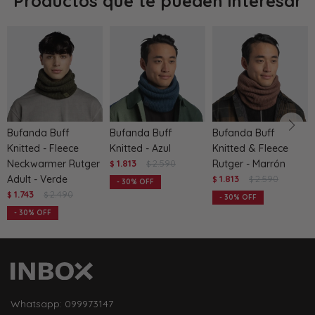
Productos que te pueden interesar
Bufanda Buff
Bufanda Buff
Bufanda Buff
Knitted - Fleece
Knitted - Azul
Knitted & Fleece
Neckwarmer Rutger
1.813
2.590
Rutger - Marrón
$
$
Adult - Verde
1.813
2.590
$
$
30
1.743
2.490
$
$
30
30
Whatsapp: 099973147