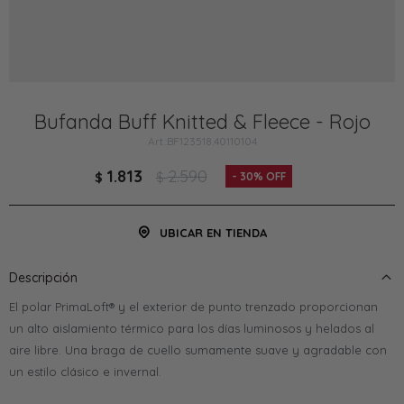
Bufanda Buff Knitted & Fleece - Rojo
BF123518.40110104
1.813
2.590
$
$
30
UBICAR EN TIENDA
Descripción
El polar PrimaLoft® y el exterior de punto trenzado proporcionan
un alto aislamiento térmico para los días luminosos y helados al
aire libre. Una braga de cuello sumamente suave y agradable con
un estilo clásico e invernal.