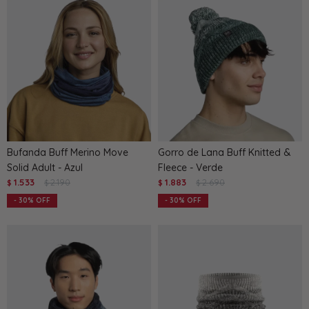
Bufanda Buff Merino Move
Gorro de Lana Buff Knitted &
Solid Adult - Azul
Fleece - Verde
1.533
2.190
1.883
2.690
$
$
$
$
30
30