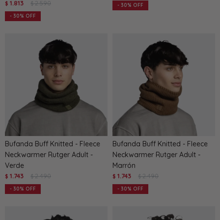
1.813
2.590
$
$
30
30
Bufanda Buff Knitted - Fleece
Bufanda Buff Knitted - Fleece
Neckwarmer Rutger Adult -
Neckwarmer Rutger Adult -
Verde
Marrón
1.743
2.490
1.743
2.490
$
$
$
$
30
30