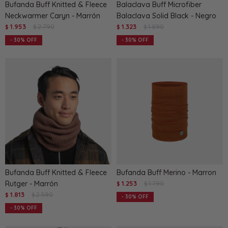
Bufanda Buff Knitted & Fleece
Balaclava Buff Microfiber
Neckwarmer Caryn - Marrón
Balaclava Solid Black - Negro
1.953
2.790
1.323
1.890
$
$
$
$
30
30
Bufanda Buff Knitted & Fleece
Bufanda Buff Merino - Marron
Rutger - Marrón
1.253
1.790
$
$
1.813
2.590
$
$
30
30