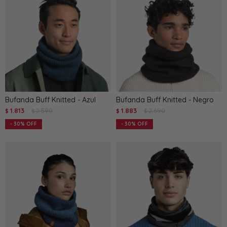
Bufanda Buff Knitted - Azul
Bufanda Buff Knitted - Negro
1.813
2.590
1.883
2.690
$
$
$
$
30
30