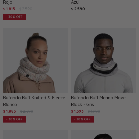
Rojo
Azul
1.813
2.590
2.590
$
$
$
30
Bufanda Buff Knitted & Fleece -
Bufanda Buff Merino Move
Blanco
Block - Gris
1.883
2.690
1.393
1.990
$
$
$
$
30
30