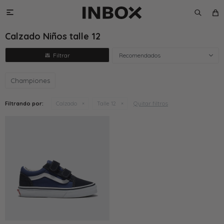

Calzado Niños talle 12
Recomendados
Championes
Quitar filtros
Filtrando por:
Calzado
Talle 12