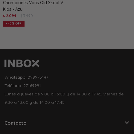
Championes Vans Old Skool V
Kids - Azul
2.094
3.490
$
$
40
Whatsapp: 099973147
Teléfono: 27169991
Lunes a jueves de 9:00 a 13:00 y de 14:00 a 17:45, viernes de
9:30 a 13:00 y de 14:00 a 17:45.
Contacto