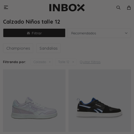

Calzado Niños talle 12
Recomendados
Championes
Sandalias
Quitar filtros
Filtrando por:
Calzado
Talle 12