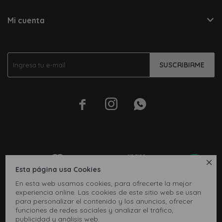
Mi cuenta
SUSCRIBIRME




Esta página usa Cookies
En esta web usamos cookies, para ofrecerte la mejor
experiencia online. Las cookies de este sitio web se usan
para personalizar el contenido y los anuncios, ofrecer
funciones de redes sociales y analizar el tráfico,
publicidad y análisis web.