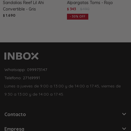
Sandalias Reef Lil Ahi
Alpargatas Toms - Rojo
Convertible - Gris
343
490
$
$
1.690
$
30
Whatsapp: 099973147
Teléfono: 27169991
Lunes a jueves de 9:00 a 13:00 y de 14:00 a 17:45, viernes de
9:30 a 13:00 y de 14:00 a 17:45.
Contacto
Empresa