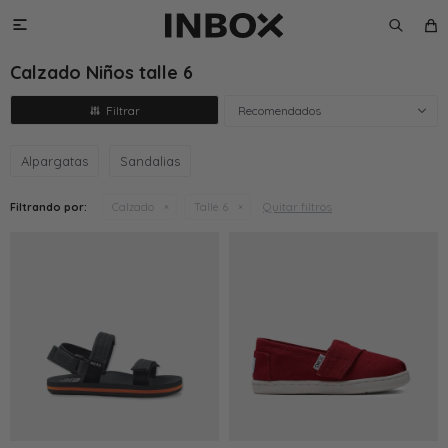

Calzado Niños talle 6
Recomendados
Alpargatas
Sandalias
Quitar filtros
Filtrando por:
Calzado
Talle 6