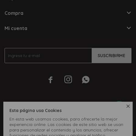
Compra
Mi cuenta
SUSCRIBIRME




Esta página usa Cookies
En esta web usamos cookies, para ofrecerte la mejor
experiencia online. Las cookies de este sitio web se usan
para personalizar el contenido y los anuncios, ofrecer
funciones de redes sociales y analizar el tráfico,