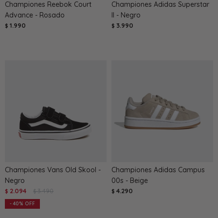
Championes Reebok Court
Championes Adidas Superstar
Advance - Rosado
II - Negro
1.990
3.990
$
$
Championes Vans Old Skool -
Championes Adidas Campus
Negro
00s - Beige
2.094
3.490
4.290
$
$
$
40