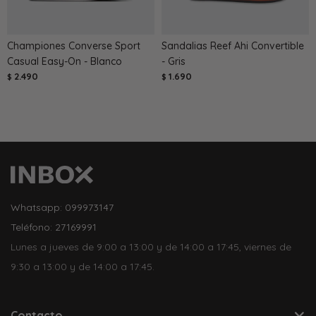
Championes Converse Sport
Sandalias Reef Ahi Convertible
Casual Easy-On - Blanco
- Gris
2.490
1.690
$
$
Whatsapp: 099973147
Teléfono: 27169991
Lunes a jueves de 9:00 a 13:00 y de 14:00 a 17:45, viernes de
9:30 a 13:00 y de 14:00 a 17:45.
Contacto