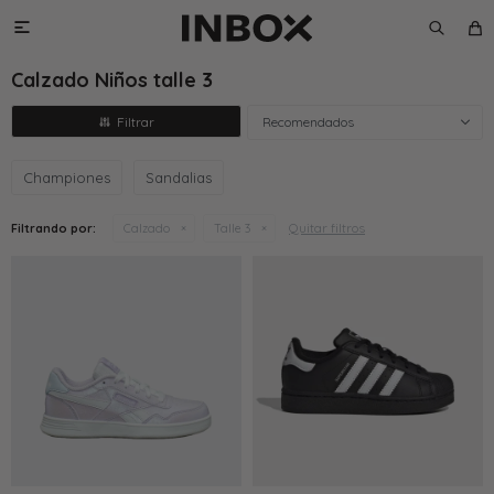

Calzado Niños talle 3
Recomendados
Championes
Sandalias
Quitar filtros
Filtrando por:
Calzado
Talle 3