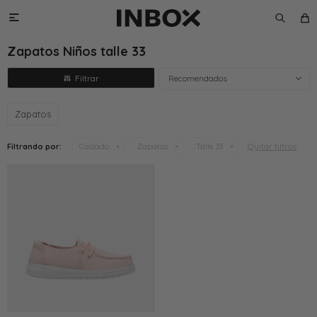

Zapatos Niños talle 33
Recomendados
Zapatos
Quitar filtros
Filtrando por:
Calzado
Zapatos
Talle 33