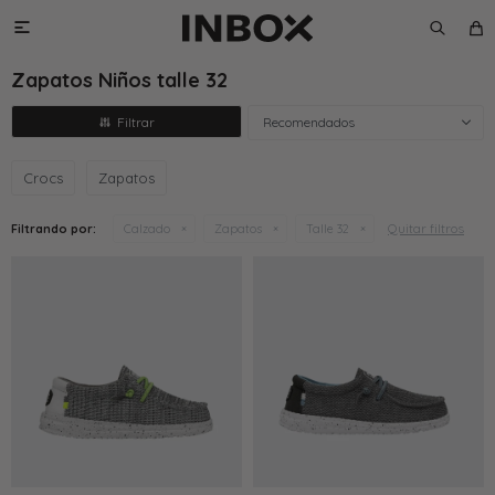

Zapatos Niños talle 32
Recomendados
Crocs
Zapatos
Quitar filtros
Filtrando por:
Calzado
Zapatos
Talle 32