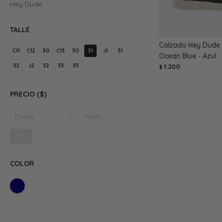
Hey Dude
TALLE
Calzado Hey Dude 
C11
C12
30
C13
30
31
J1
31
Ocean Blue - Azul
32
J2
32
33
33
1.200
$
PRECIO
($)
OK
COLOR