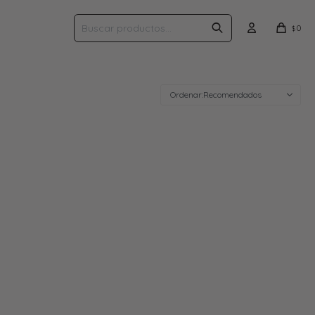
0
$
Recomendados