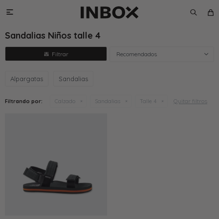

Sandalias Niños talle 4
Recomendados
Alpargatas
Sandalias
Quitar filtros
Filtrando por:
Calzado
Sandalias
Talle 4