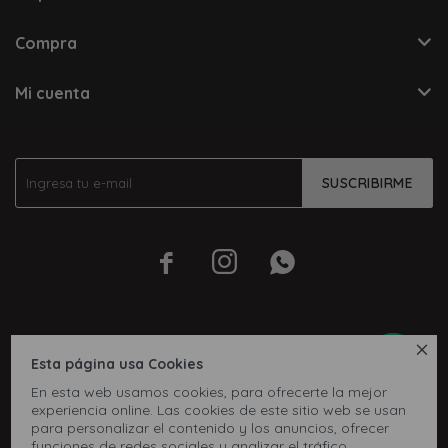
Compra
Mi cuenta
SUSCRIBIRME




Esta página usa Cookies
En esta web usamos cookies, para ofrecerte la mejor
experiencia online. Las cookies de este sitio web se usan
para personalizar el contenido y los anuncios, ofrecer
funciones de redes sociales y analizar el tráfico,