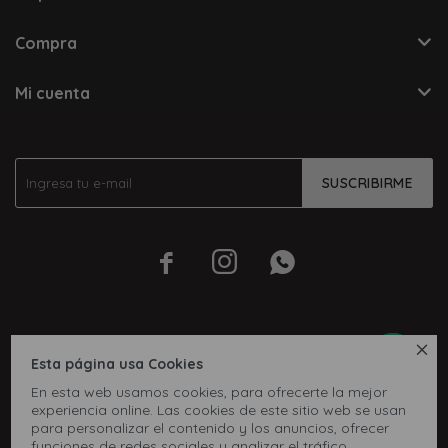
Compra
Mi cuenta
SUSCRIBIRME




Esta página usa Cookies
En esta web usamos cookies, para ofrecerte la mejor
experiencia online. Las cookies de este sitio web se usan
para personalizar el contenido y los anuncios, ofrecer
funciones de redes sociales y analizar el tráfico,