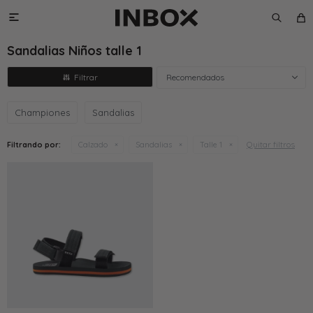

Sandalias Niños talle 1
Recomendados
Championes
Sandalias
Quitar filtros
Filtrando por:
Calzado
Sandalias
Talle 1