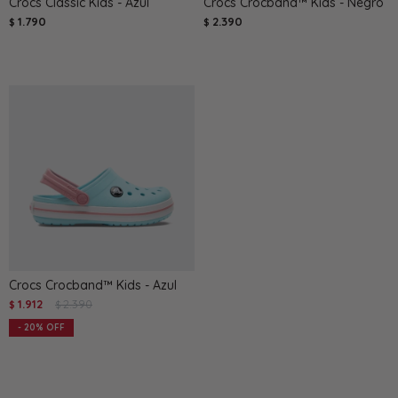
Crocs Classic Kids - Azul
Crocs Crocband™ Kids - Negro
1.790
2.390
$
$
Crocs Crocband™ Kids - Azul
1.912
2.390
$
$
20