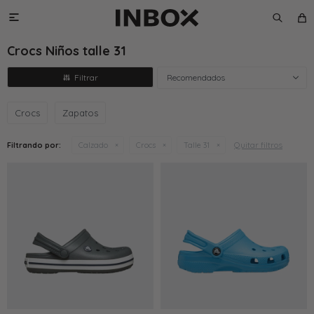

Crocs Niños talle 31
Recomendados
Crocs
Zapatos
Quitar filtros
Filtrando por:
Calzado
Crocs
Talle 31