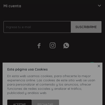
Mi cuenta
SUSCRIBIRME




Esta página usa Cookies
En esta web usamos cookies, para ofrecerte la mejor
experiencia online. Las cookies de este sitio web se usan
para personalizar el contenido y los anuncios, ofrecer
funciones de redes sociales y analizar el tráfico,
publicidad y análisis web.
© Copyright 2026 / Inbox
ACEPTAR
RECHAZAR