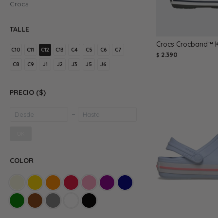
Crocs
TALLE
Crocs Crocband™ Ki
C10
C11
C12
C13
C4
C5
C6
C7
2.390
$
C8
C9
J1
J2
J3
J5
J6
PRECIO
($)
OK
COLOR