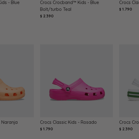
ds - Blue
Crocs Crocband™ Kids - Blue
Crocs Cla
Bolt/turbo Teal
1.790
$
2.390
$
- Naranja
Crocs Classic Kids - Rosado
Crocs Cr
1.790
2.390
$
$