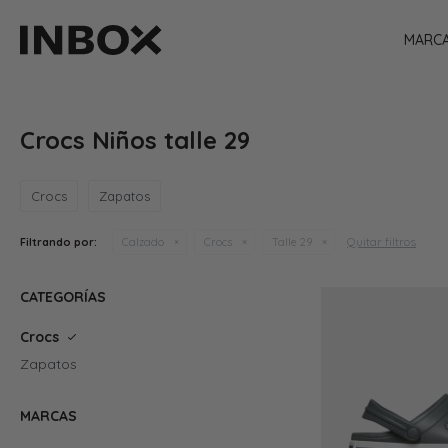
MARC
Crocs Niños talle 29
Crocs
Zapatos
Quitar filtros
Filtrando por:
Calzado
Crocs
Talle 29
CATEGORÍAS
Crocs
Zapatos
MARCAS