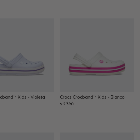
cband™ Kids - Violeta
Crocs Crocband™ Kids - Blanco
2.390
$