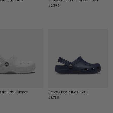
sic Kids - Azul
Crocs Crocband™ Kids - Rosa
2.390
$
ssic Kids - Blanco
Crocs Classic Kids - Azul
1.790
$