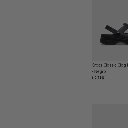
Crocs Classic Clog
- Negro
2.390
$