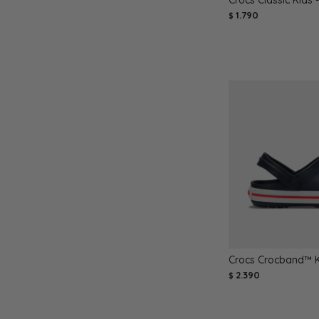
Crocs Classic Kids 
1.790
$
Crocs Crocband™ Ki
2.390
$