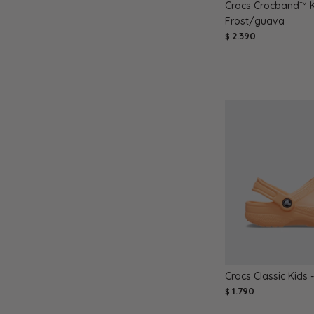
Crocs Crocband™ Ki
Frost/guava
2.390
$
Crocs Classic Kids 
1.790
$