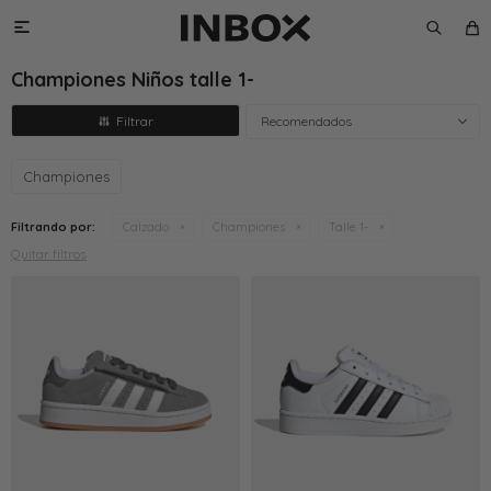

Championes Niños talle 1-
Recomendados
Championes
Filtrando por:
Calzado
Championes
Talle 1-
Quitar filtros