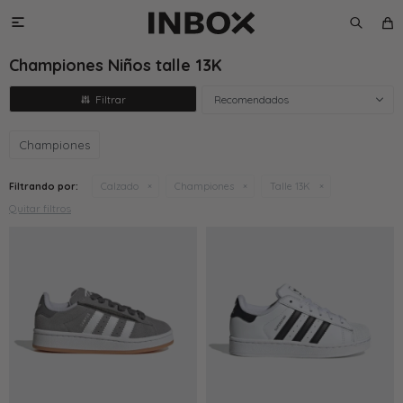

Championes Niños talle 13K
Recomendados
Championes
Filtrando por:
Calzado
Championes
Talle 13K
Quitar filtros