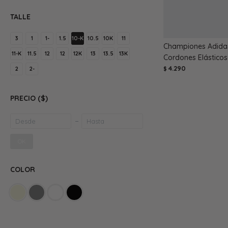
TALLE
3
1
1-
1.5
10-K
10.5
10K
11
Championes Adida
11-K
11.5
12
12
12K
13
13.5
13K
Cordones Elásticos 
4.290
2
2-
$
PRECIO
($)
OK
COLOR