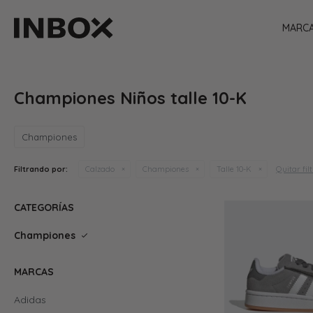
MARC
Championes Niños talle 10-K
Championes
Quitar fil
Filtrando por:
Calzado
Championes
Talle 10-K
CATEGORÍAS
Championes
MARCAS
Adidas