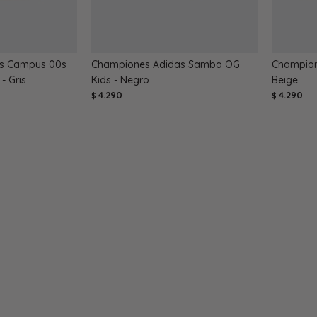
s Campus 00s
Championes Adidas Samba OG
Champion
- Gris
Kids - Negro
Beige
4.290
4.290
$
$