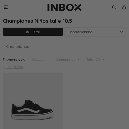

Championes Niños talle 10.5
Recomendados
Championes
Filtrando por:
Calzado
Championes
Talle 10.5
Quitar filtros