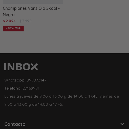
Championes Vans Old Skool -
Negro
2.094
3.490
$
$
40
Whatsapp: 099973147
Teléfono: 27169991
Lunes a jueves de 9:00 a 13:00 y de 14:00 a 17:45, viernes de
9:30 a 13:00 y de 14:00 a 17:45.
Contacto