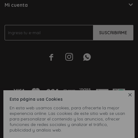
Mi cuenta
SUSCRIBIRME




Esta página usa Cookies
En esta web usamos cookies, para ofrecerte la mejor
experiencia online. Las cookies de este sitio web se usan
para personalizar el contenido y los anuncios, ofrecer
funciones de redes sociales y analizar el tráfico,
publicidad y análisis web.