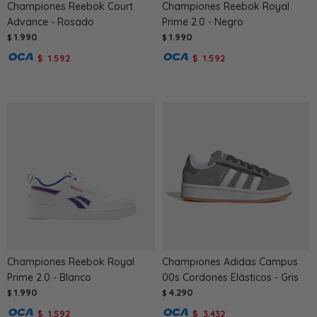
Championes Reebok Court
Championes Reebok Royal
Advance - Rosado
Prime 2.0 - Negro
1.990
1.990
$
$
1.592
1.592
$
$
Championes Reebok Royal
Championes Adidas Campus
Prime 2.0 - Blanco
00s Cordones Elásticos - Gris
1.990
4.290
$
$
1.592
3.432
$
$