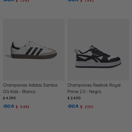
1.592
1.592
$
$
Championes Adidas Samba
Championes Reebok Royal
OG Kids - Blanco
Prime 2.0 - Negro
4.290
2.690
$
$
3.432
2.152
$
$