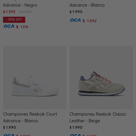
Advance - Negro
Advance - Blanco
1.393
1.990
1.990
$
$
$
30
1.592
$
1.114
$
Championes Reebok Court
Championes Reebok Classic
Advance - Blanco
Leather - Beige
1.990
1.990
$
$