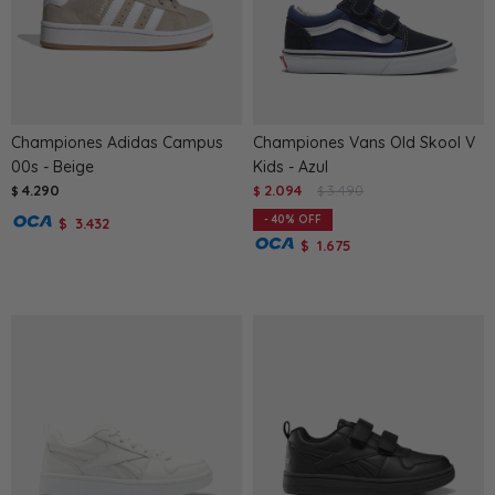
Championes Adidas Campus
Championes Vans Old Skool V
00s - Beige
Kids - Azul
4.290
2.094
3.490
$
$
$
40
3.432
$
1.675
$