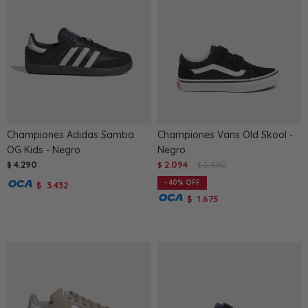
Championes Adidas Samba
Championes Vans Old Skool -
OG Kids - Negro
Negro
4.290
2.094
3.490
$
$
$
40
3.432
$
1.675
$