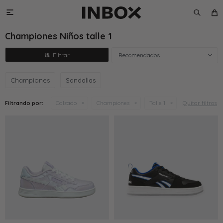

Championes Niños talle 1
Recomendados
Championes
Sandalias
Quitar filtros
Filtrando por:
Calzado
Championes
Talle 1