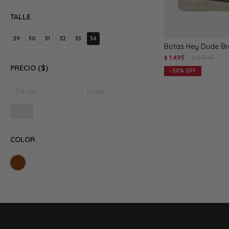
TALLE
29
30
31
32
33
34
Botas Hey Dude Br
1.495
2.990
$
$
PRECIO
($)
50
OK
COLOR