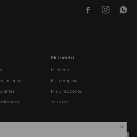



Mi cuenta
ar
Mi cuenta
voluciones
Mis compras
cuentes
Mis direcciones
ndiciones
Wish List
