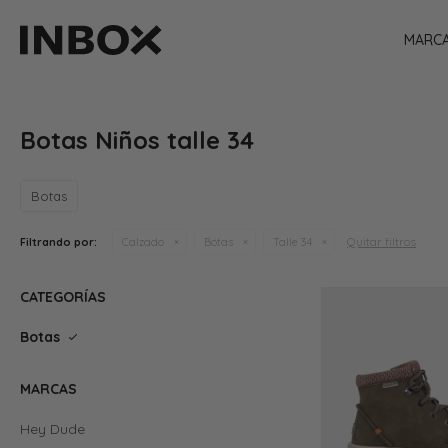
MARC
Botas Niños talle 34
Botas
Quitar filtros
Filtrando por:
Calzado
Botas
Talle 34
CATEGORÍAS
Botas
MARCAS
Hey Dude