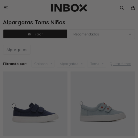

Alpargatas Toms Niños
Recomendados
Alpargatas
Quitar filtros
Filtrando por:
Calzado
Alpargatas
Toms