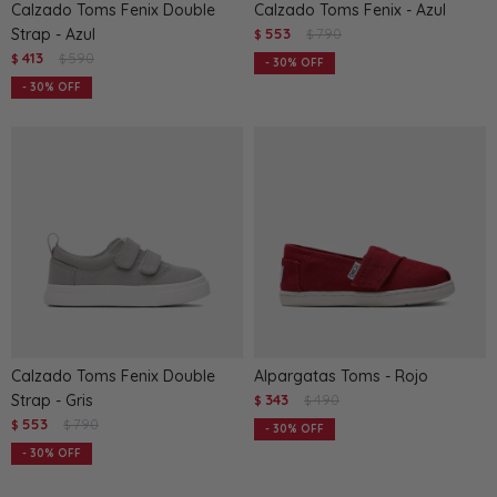
Calzado Toms Fenix Double
Calzado Toms Fenix - Azul
Strap - Azul
553
790
$
$
413
590
$
$
30
30
Calzado Toms Fenix Double
Alpargatas Toms - Rojo
Strap - Gris
343
490
$
$
553
790
$
$
30
30