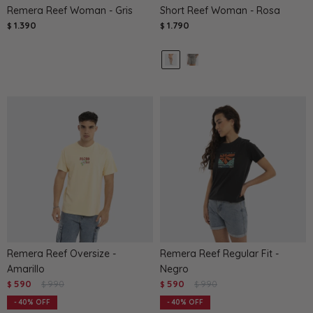
Remera Reef Woman - Gris
Short Reef Woman - Rosa
1.390
1.790
$
$
Remera Reef Oversize -
Remera Reef Regular Fit -
Amarillo
Negro
590
990
590
990
$
$
$
$
40
40