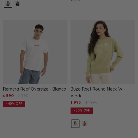
Remera Reef Oversize - Blanco
Buzo Reef Round Neck W -
590
990
Verde
$
$
995
1.990
$
$
40
50