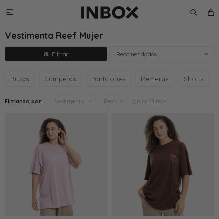

Vestimenta Reef Mujer
Recomendados
Buzos
Camperas
Pantalones
Remeras
Shorts
Quitar filtros
Filtrando por:
Vestimenta
Reef