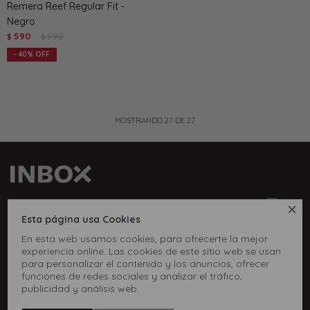
Remera Reef Regular Fit -
Negro
590
990
$
$
40
MOSTRANDO
27
DE
27
Whatsapp: 099973147

Esta página usa Cookies
Teléfono: 27169991
En esta web usamos cookies, para ofrecerte la mejor
Lunes a jueves de 9:00 a 13:00 y de 14:00 a 17:45, viernes de
experiencia online. Las cookies de este sitio web se usan
para personalizar el contenido y los anuncios, ofrecer
9:30 a 13:00 y de 14:00 a 17:45.
funciones de redes sociales y analizar el tráfico,
publicidad y análisis web.