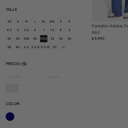
TALLE
XS
S
M
L
XL
XXL
3
4
Pantalón Adidas Fi
4.5
5
5.5
6
7
7.5
8
2
Azul
5.990
26
28
2XS
30
3032
32
34
36
$
38
40
6.5
6.5-9
9.5-13
ST
U
PRECIO
($)
OK
COLOR