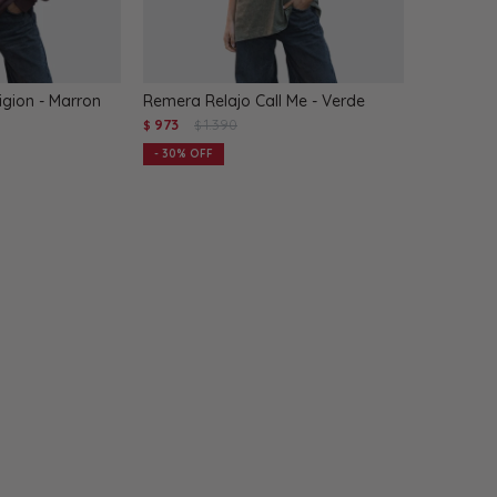
igion - Marron
Remera Relajo Call Me - Verde
973
1.390
$
$
30