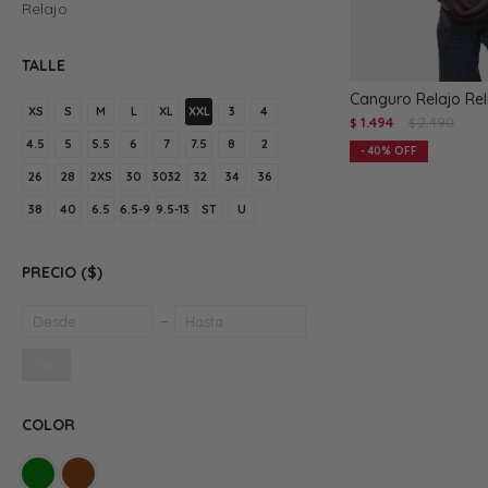
Relajo
TALLE
Canguro Relajo Rel
XS
S
M
L
XL
XXL
3
4
1.494
2.490
$
$
4.5
5
5.5
6
7
7.5
8
2
40
26
28
2XS
30
3032
32
34
36
38
40
6.5
6.5-9
9.5-13
ST
U
PRECIO
($)
OK
COLOR