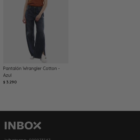
Pantalón Wrangler Cotton -
Azul
3.290
$
Whatsapp: 099973147