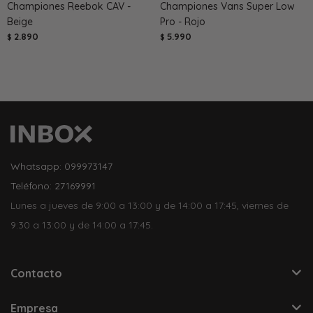
Championes Reebok CAV -
Championes Vans Super Low
Beige
Pro - Rojo
2.890
5.990
$
$
Whatsapp: 099973147
Teléfono: 27169991
Lunes a jueves de 9:00 a 13:00 y de 14:00 a 17:45, viernes de
9:30 a 13:00 y de 14:00 a 17:45.
Contacto
Empresa