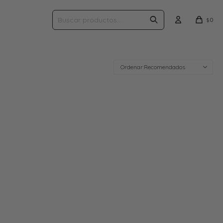
0
$
Recomendados