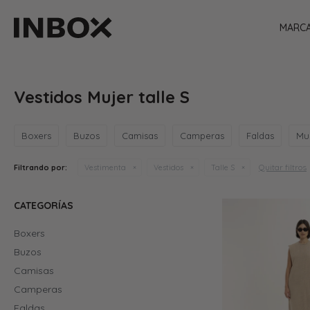
MARC
Vestidos Mujer talle S
Boxers
Buzos
Camisas
Camperas
Faldas
Mu
Quitar filtros
Filtrando por:
Vestimenta
Vestidos
Talle S
CATEGORÍAS
Boxers
Buzos
Camisas
Camperas
Faldas