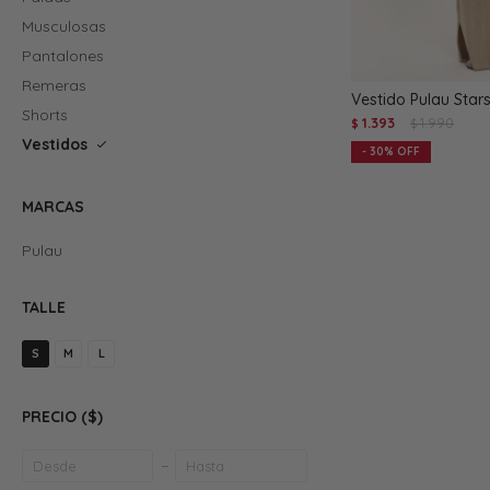
Musculosas
Pantalones
Remeras
Vestido Pulau Star
Shorts
1.393
1.990
$
$
Vestidos
30
MARCAS
Pulau
TALLE
S
M
L
PRECIO
($)