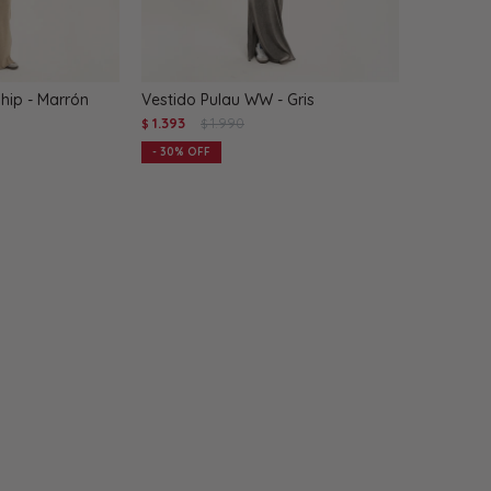
ship - Marrón
Vestido Pulau WW - Gris
1.393
1.990
$
$
30