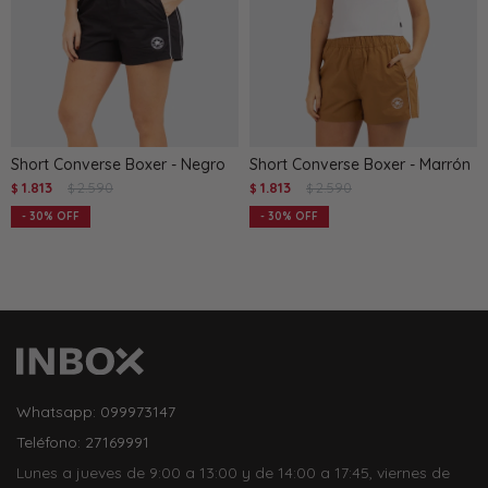
Short Converse Boxer - Negro
Short Converse Boxer - Marrón
1.813
2.590
1.813
2.590
$
$
$
$
30
30
Whatsapp: 099973147
Teléfono: 27169991
Lunes a jueves de 9:00 a 13:00 y de 14:00 a 17:45, viernes de