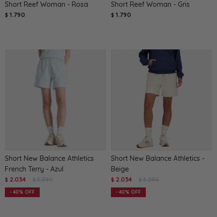
Short Reef Woman - Rosa
Short Reef Woman - Gris
1.790
1.790
$
$
Short New Balance Athletics
Short New Balance Athletics -
French Terry - Azul
Beige
2.034
3.390
2.034
3.390
$
$
$
$
40
40