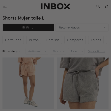

Shorts Mujer talle L
Recomendados
Bermudas
Buzos
Camisas
Camperas
Faldas
M
Quitar filtros
Filtrando por:
Vestimenta
Shorts
Talle L