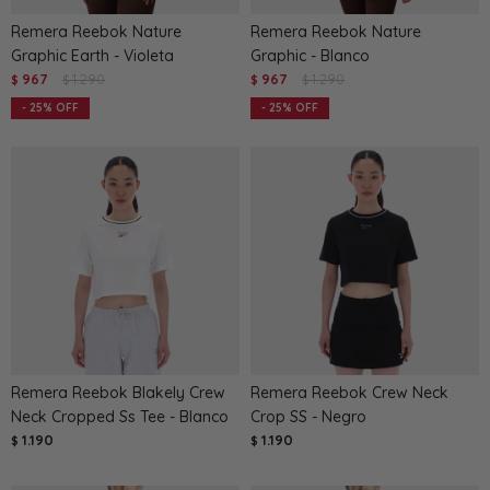
Remera Reebok Nature
Remera Reebok Nature
Graphic Earth - Violeta
Graphic - Blanco
967
1.290
967
1.290
$
$
$
$
25
25
Remera Reebok Blakely Crew
Remera Reebok Crew Neck
Neck Cropped Ss Tee - Blanco
Crop SS - Negro
1.190
1.190
$
$