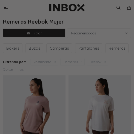

Remeras Reebok Mujer
Recomendados
Boxers
Buzos
Camperas
Pantalones
Remeras
Filtrando por:
Vestimenta
Remeras
Reebok
Quitar filtros