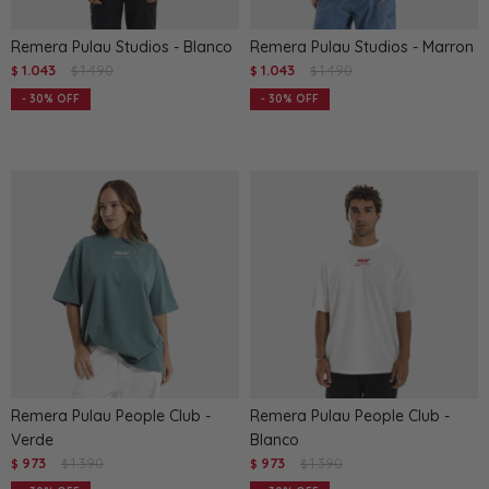
Remera Pulau Studios - Blanco
Remera Pulau Studios - Marron
1.043
1.490
1.043
1.490
$
$
$
$
30
30
Remera Pulau People Club -
Remera Pulau People Club -
Verde
Blanco
973
1.390
973
1.390
$
$
$
$