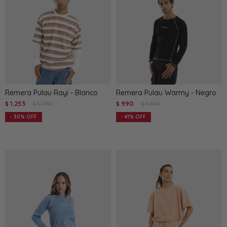
Remera Pulau Rayi - Blanco
Remera Pulau Warmy - Negro
1.253
1.790
990
1.690
$
$
$
$
30
41