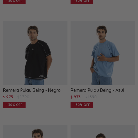
30
30
Remera Pulau Being - Negro
Remera Pulau Being - Azul
973
1.390
973
1.390
$
$
$
$
30
30