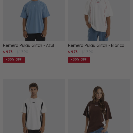
Remera Pulau Glitch - Azul
Remera Pulau Glitch - Blanco
973
1.390
973
1.390
$
$
$
$
30
30