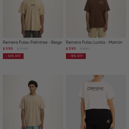
Remera Pulau Palmtree - Beige
Remera Pulau Lunita - Marrón
590
1.590
590
690
$
$
$
$
62
14