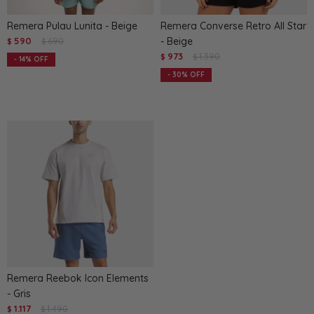
Remera Pulau Lunita - Beige
Remera Converse Retro All Star
590
690
- Beige
$
$
973
1.390
$
$
14
30
Remera Reebok Icon Elements
- Gris
1.117
1.490
$
$