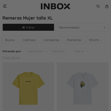

Remeras Mujer talle XL
Recomendados
Buzos
Camisas
Camperas
Remeras
Shorts
Filtrando por:
Vestimenta
Remeras
Talle XL
Quitar filtros