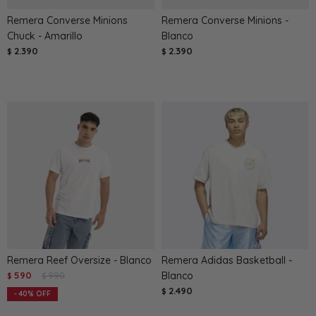
Remera Converse Minions
Remera Converse Minions -
Chuck - Amarillo
Blanco
2.390
2.390
$
$
Remera Reef Oversize - Blanco
Remera Adidas Basketball -
590
990
Blanco
$
$
2.490
$
40