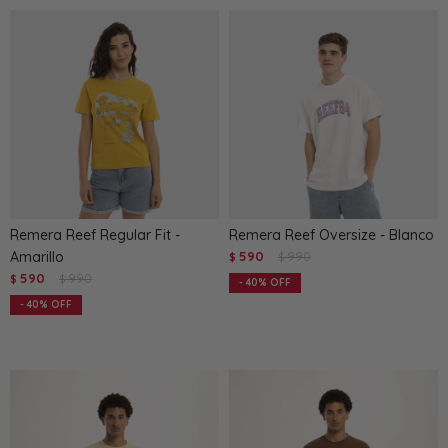
Remera Reef Regular Fit -
Remera Reef Oversize - Blanco
Amarillo
590
990
$
$
590
990
$
$
40
40