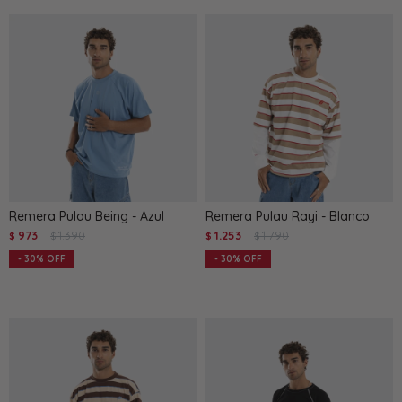
Remera Pulau Being - Azul
Remera Pulau Rayi - Blanco
973
1.390
1.253
1.790
$
$
$
$
30
30