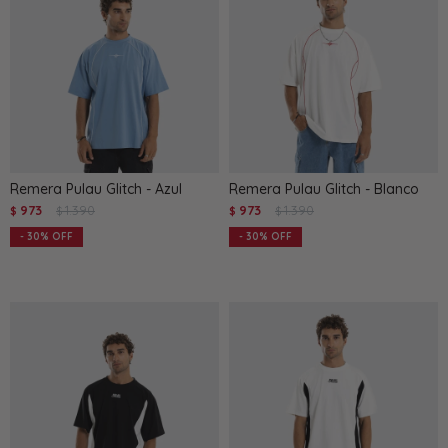
Remera Pulau Glitch - Azul
Remera Pulau Glitch - Blanco
973
1.390
973
1.390
$
$
$
$
30
30