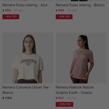
Remera Pulau Warmy - Azul
Remera Pulau Warmy - Blanco
990
1.690
990
1.690
$
$
$
$
41
41
Remera Converse Urban Tee -
Remera Reebok Nature
Blanco
Graphic Earth - Violeta
1.190
967
1.290
$
$
$
25