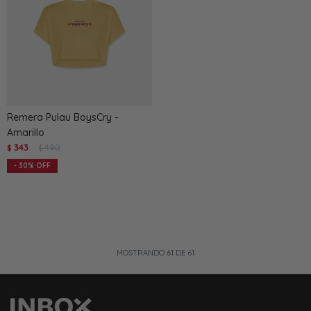
Remera Pulau BoysCry -
Amarillo
343
490
$
$
30
MOSTRANDO
61
DE
61