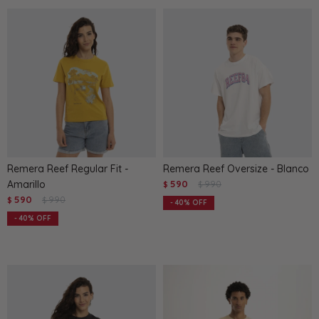
Remera Reef Regular Fit -
Remera Reef Oversize - Blanco
Amarillo
590
990
$
$
590
990
$
$
40
40