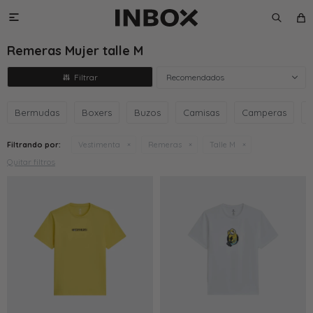

Remeras Mujer talle M
Recomendados
Bermudas
Boxers
Buzos
Camisas
Camperas
Filtrando por:
Vestimenta
Remeras
Talle M
Quitar filtros