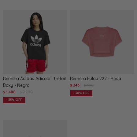
Remera Adidas Adicolor Trefoil
Remera Pulau 222 - Rosa
Boxy - Negro
343
490
$
$
1.488
2.290
$
$
30
35