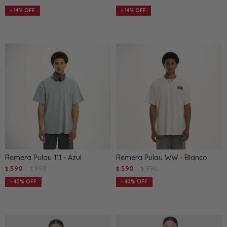
14
14
Remera Pulau 111 - Azul
Remera Pulau WW - Blanco
590
990
590
990
$
$
$
$
40
40