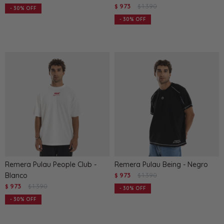
973
1.390
$
$
30
30
Remera Pulau People Club -
Remera Pulau Being - Negro
Blanco
973
1.390
$
$
973
1.390
$
$
30
30