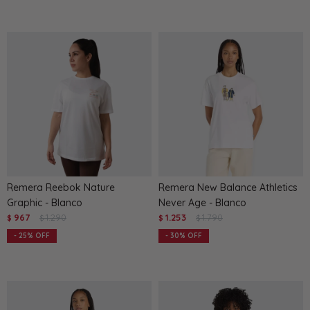
Remera Reebok Nature
Remera New Balance Athletics
Graphic - Blanco
Never Age - Blanco
967
1.290
1.253
1.790
$
$
$
$
25
30