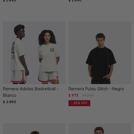
2.490
2.490
$
$
Remera Adidas Basketball -
Remera Pulau Glitch - Negro
Blanco
973
1.390
$
$
2.490
$
30