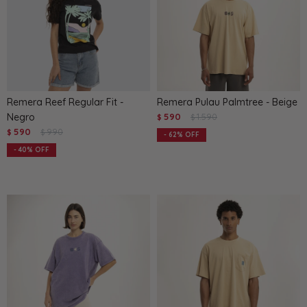
Remera Reef Regular Fit -
Remera Pulau Palmtree - Beige
Negro
590
1.590
$
$
590
990
$
$
62
40