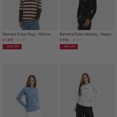
Remera Pulau Rayi - Marron
Remera Pulau Warmy - Negro
1.253
1.790
990
1.690
$
$
$
$
30
41