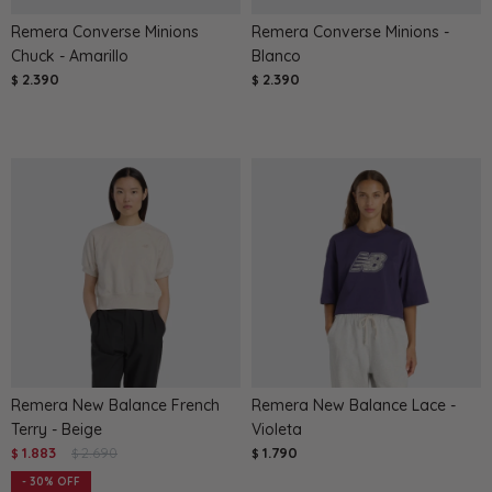
Remera Converse Minions
Remera Converse Minions -
Chuck - Amarillo
Blanco
2.390
2.390
$
$
Remera New Balance French
Remera New Balance Lace -
Terry - Beige
Violeta
1.883
2.690
1.790
$
$
$
30