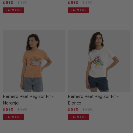
590
990
590
990
$
$
$
$
40
40
Remera Reef Regular Fit -
Remera Reef Regular Fit -
Naranja
Blanco
590
990
590
990
$
$
$
$
40
40