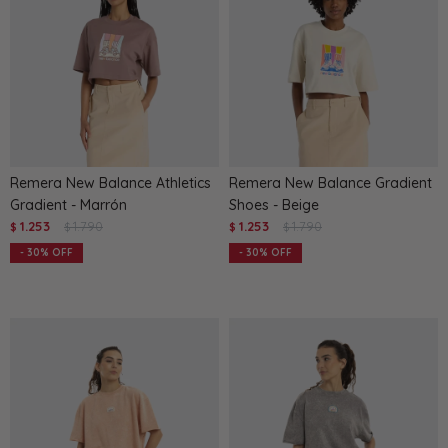
Remera New Balance Athletics
Remera New Balance Gradient
Gradient - Marrón
Shoes - Beige
1.253
1.790
1.253
1.790
$
$
$
$
30
30