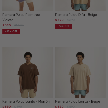
Remera Pulau Palmtree -
Remera Pulau Difa - Beige
Violeta
590
690
$
$
590
1.590
$
$
14
62
Remera Pulau Lunita - Marrón
Remera Pulau Lunita - Beige
590
690
590
690
$
$
$
$