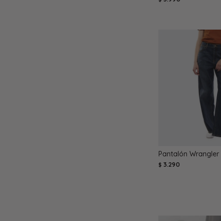
Pantalón Wrangler 
3.290
$