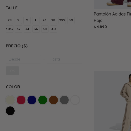
TALLE
Pantalón Adidas Fi
Rojo
XS
S
M
L
26
28
2XS
30
4.890
$
3032
32
34
36
38
40
PRECIO
($)
OK
COLOR