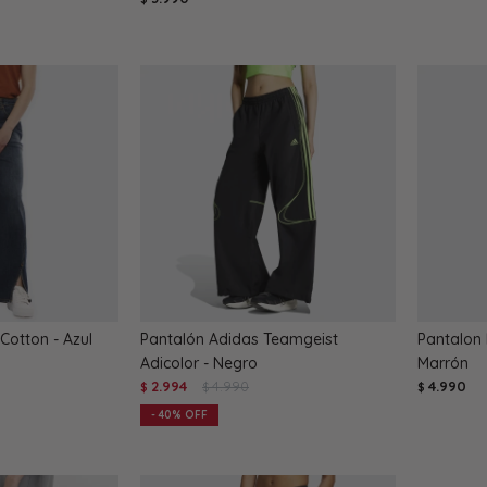
Cotton - Azul
Pantalón Adidas Teamgeist
Pantalon 
Adicolor - Negro
Marrón
2.994
4.990
4.990
$
$
$
40