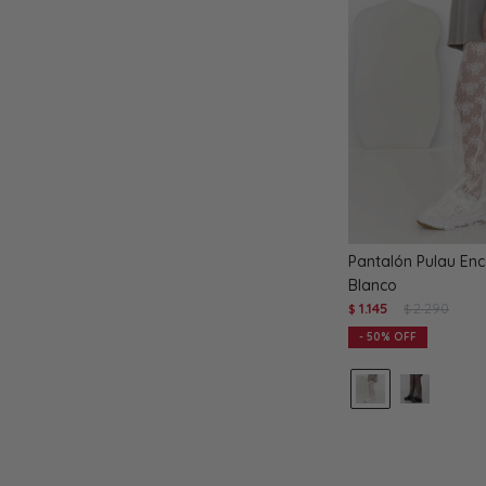
Pantalón Pulau Enca
Blanco
1.145
2.290
$
$
50