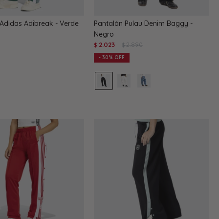
Adidas Adibreak - Verde
Pantalón Pulau Denim Baggy -
Negro
2.023
2.890
$
$
30