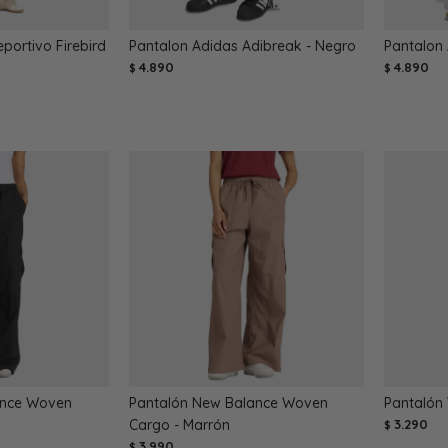
portivo Firebird
Pantalon Adidas Adibreak - Negro
Pantalon 
4.890
4.890
$
$
ance Woven
Pantalón New Balance Woven
Pantalón 
Cargo - Marrón
3.290
$
3.990
$