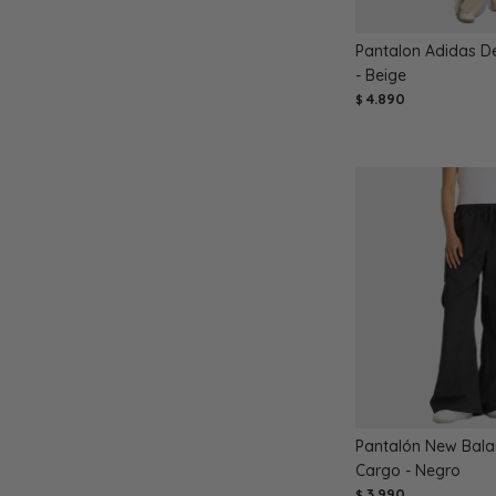
Pantalon Adidas De
- Beige
4.890
$
Pantalón New Bal
Cargo - Negro
3.990
$