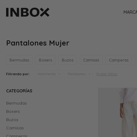
MARC
Pantalones Mujer
Bermudas
Boxers
Buzos
Camisas
Camperas
Quitar filtros
Filtrando por:
Vestimenta
Pantalones
CATEGORÍAS
Bermudas
Boxers
Buzos
Camisas
Camperas