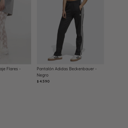
je Flares -
Pantalón Adidas Beckenbauer -
Negro
4.590
$