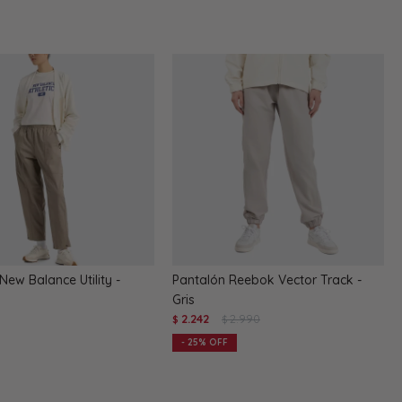
New Balance Utility -
Pantalón Reebok Vector Track -
Gris
2.242
2.990
$
$
25