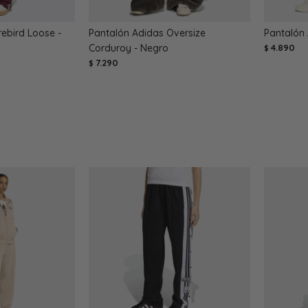
rebird Loose -
Pantalón Adidas Oversize
Pantalón 
Corduroy - Negro
4.890
$
7.290
$