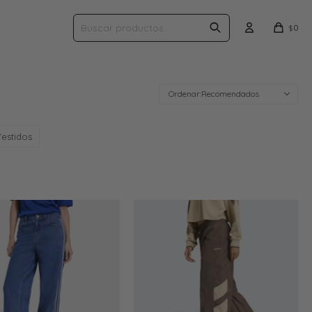
0
$
Recomendados
estidos