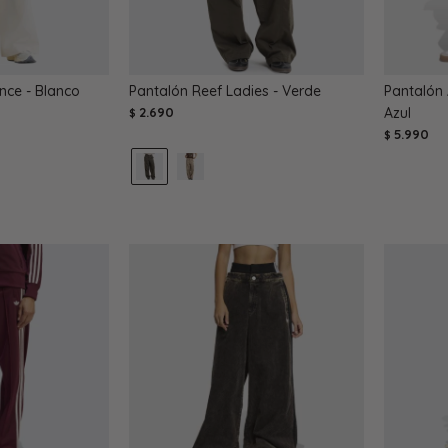
nce - Blanco
Pantalón Reef Ladies - Verde
Pantalón 
2.690
Azul
$
5.990
$