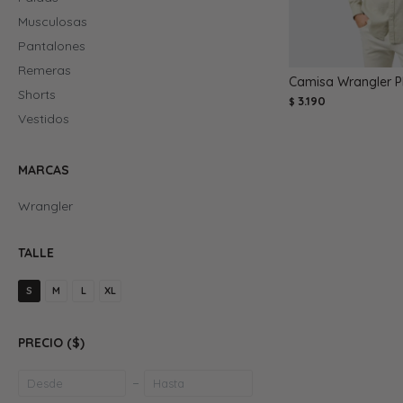
Musculosas
Pantalones
Remeras
Camisa Wrangler P
Shorts
3.190
$
Vestidos
MARCAS
Wrangler
TALLE
S
M
L
XL
PRECIO
($)