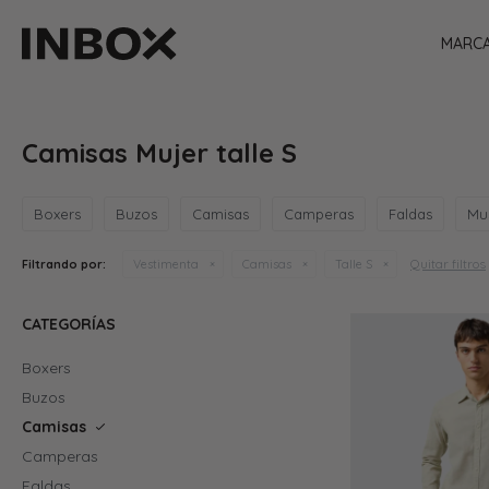
MARC
Camisas Mujer talle S
Boxers
Buzos
Camisas
Camperas
Faldas
Mu
Quitar filtros
Filtrando por:
Vestimenta
Camisas
Talle S
CATEGORÍAS
Boxers
Buzos
Camisas
Camperas
Faldas