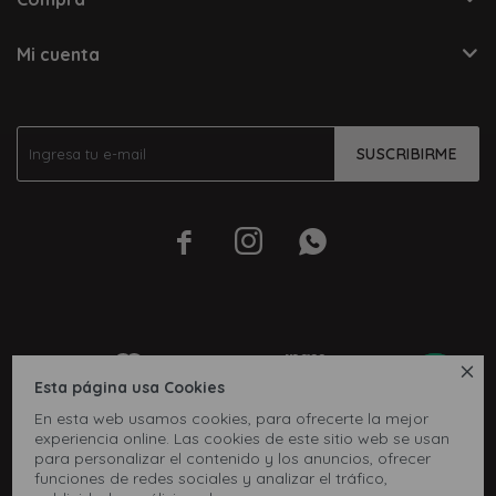
Mi cuenta
SUSCRIBIRME




Esta página usa Cookies
En esta web usamos cookies, para ofrecerte la mejor
experiencia online. Las cookies de este sitio web se usan
para personalizar el contenido y los anuncios, ofrecer
funciones de redes sociales y analizar el tráfico,