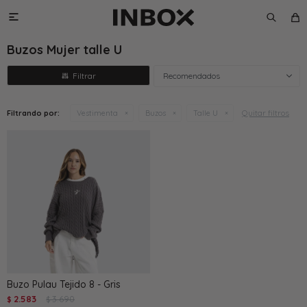

Buzos Mujer talle U
Recomendados
Quitar filtros
Filtrando por:
Vestimenta
Buzos
Talle U
Buzo Pulau Tejido 8 - Gris
2.583
3.690
$
$