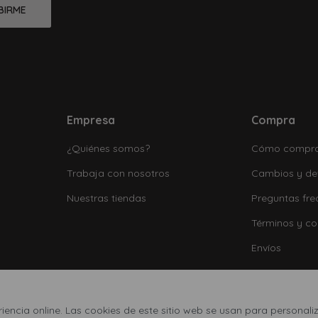
BIRME
Empresa
Compra
¿Quiénes somos?
Cómo compr
Trabaja con nosotros
Cambios y de
Nuestras tiendas
Preguntas fre
Términos y co
Envíos
encia online. Las cookies de este sitio web se usan para personaliz