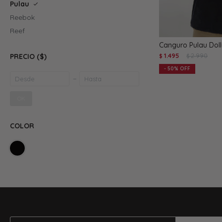
Pulau
Reebok
Reef
Canguro Pulau Doll
1.495
2.990
PRECIO
($)
$
$
50
OK
COLOR