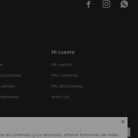



Mi cuenta
ar
Mi cuenta
voluciones
Mis compras
cuentes
Mis direcciones
ndiciones
Wish List

ar el contenido y los anuncios, ofrecer funciones de redes