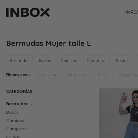
MARC
Bermudas Mujer talle L
Bermudas
Buzos
Camisas
Camperas
Faldas
Quitar filtr
Filtrando por:
Vestimenta
Bermudas
Talle L
CATEGORÍAS
Bermudas
Buzos
Camisas
Camperas
Faldas