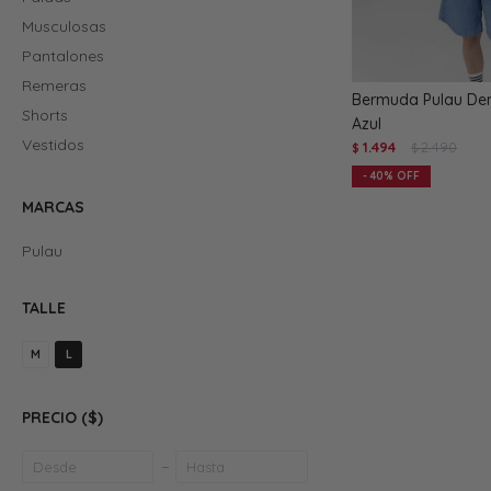
Musculosas
Pantalones
Remeras
Bermuda Pulau De
Shorts
Azul
Vestidos
1.494
2.490
$
$
40
MARCAS
Pulau
TALLE
M
L
PRECIO
($)