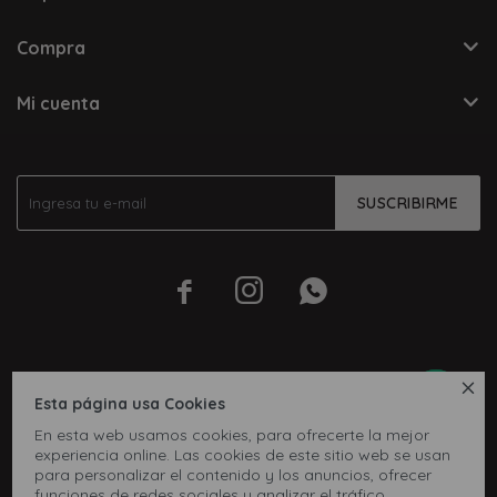
Compra
Mi cuenta
SUSCRIBIRME




Esta página usa Cookies
En esta web usamos cookies, para ofrecerte la mejor
experiencia online. Las cookies de este sitio web se usan
para personalizar el contenido y los anuncios, ofrecer
funciones de redes sociales y analizar el tráfico,