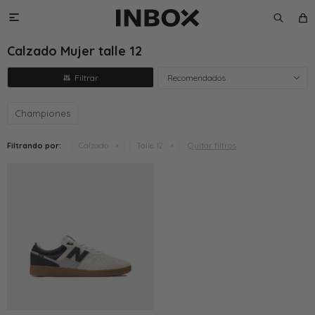

Calzado Mujer talle 12
Recomendados
Championes
Quitar filtros
Filtrando por:
Calzado
Talle 12