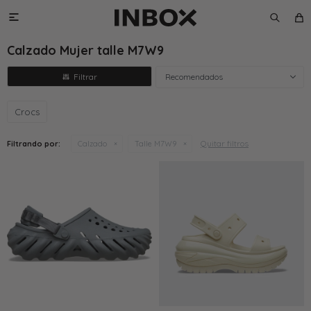

Calzado Mujer talle M7W9
Recomendados
Crocs
Quitar filtros
Filtrando por:
Calzado
Talle M7W9