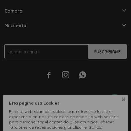
Compra
Mi cuenta
SUSCRIBIRME




Esta página usa Cookies
En esta web usamos cookies, para ofrecerte la mejor
experiencia online. Las cookies de este sitio web se usan
para personalizar el contenido y los anuncios, ofrecer
funciones de redes sociales y analizar el tráfico,