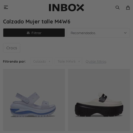

Calzado Mujer talle M4W6
Recomendados
Crocs
Quitar filtros
Filtrando por:
Calzado
Talle M4W6